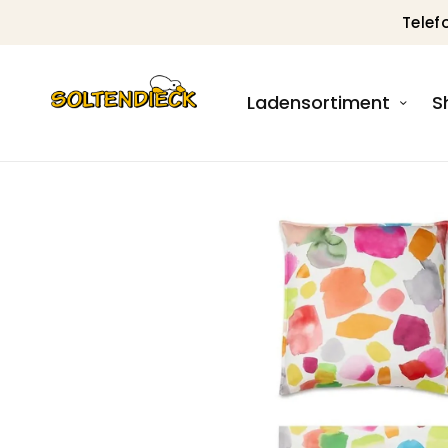
Telef
Ladensortiment
S