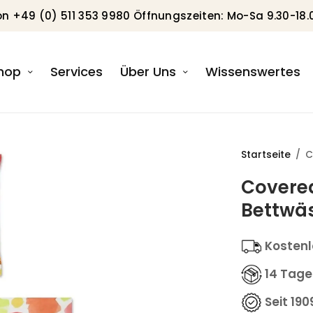
on +49 (0) 511 353 9980 Öffnungszeiten: Mo-Sa 9.30-18.
hop
Services
Über Uns
Wissenswertes
Startseite
/
C
Covered
Bettwä
Kostenl
14 Tage
Seit 190