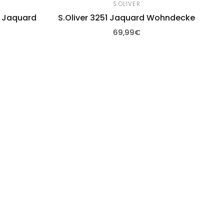
S.OLIVER
0 Jaquard
S.Oliver 3251 Jaquard Wohndecke
69,99€
Zum Warenkorb hinzufügen
fügen