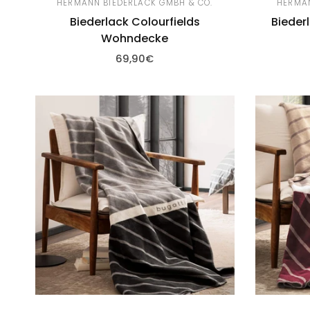
HERMANN BIEDERLACK GMBH & CO.
HERMAN
Biederlack Colourfields
Bieder
Wohndecke
69,90€
Zum 
Zum Warenkorb hinzufügen