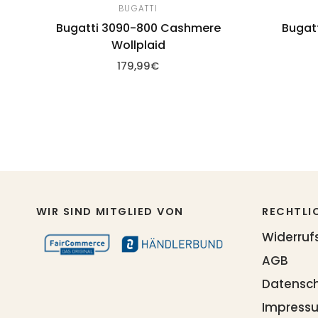
BUGATTI
Bugatti 3090-800 Cashmere
Bugat
Wollplaid
179,99€
Zum Warenkorb hinzufügen
Zum 
WIR SIND MITGLIED VON
RECHTLI
Widerruf
AGB
Datensc
Impress