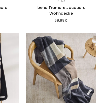
IBENA
uard
Ibena Tramore Jacquard
Wohndecke
59,99€
fügen
Zum Warenkorb hinzufügen