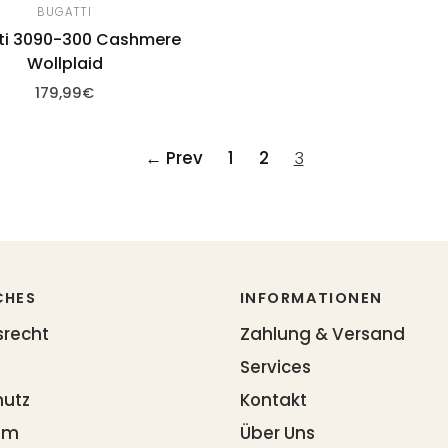
BUGATTI
ti 3090-300 Cashmere
Wollplaid
179,99€
Warenkorb hinzufügen
← Prev
1
2
3
CHES
INFORMATIONEN
srecht
Zahlung & Versand
Services
hutz
Kontakt
um
Über Uns