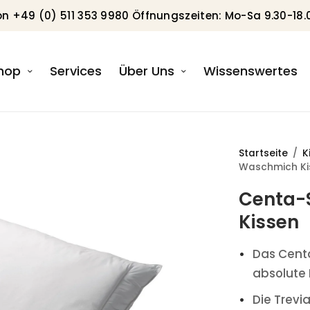
on +49 (0) 511 353 9980 Öffnungszeiten: Mo-Sa 9.30-18.
hop
Services
Über Uns
Wissenswertes
Startseite
/
K
Waschmich Ki
Centa-S
Kissen
Das Centa
absolute 
Die Trevi