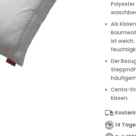
Polyester
waschbes
Als Kisse
Baumwoll
ist weic
feuchtigk
Der Bezug
Steppnäht
häufigem
Centa-Sta
Kissen.
Kostenl
14 Tage