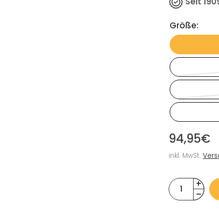
Seit 190
Größe:
94,95€
inkl. MwSt.
Vers