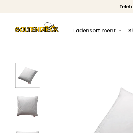
Telef
Ladensortiment
S